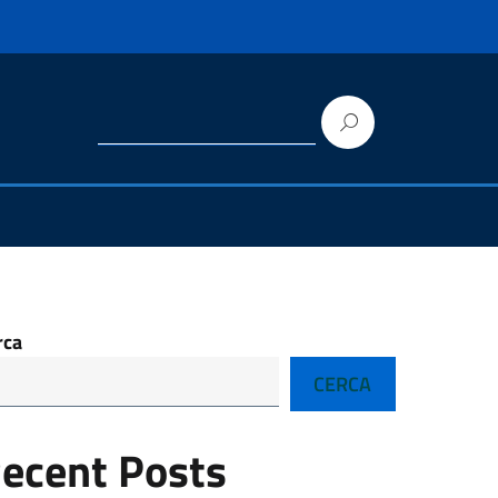
Ricerca
per:
rca
CERCA
ecent Posts