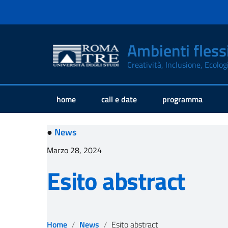
Ambienti flessi
Creatività, Inclusione, Ecolog
home
call e date
programma
●
News
Marzo 28, 2024
Esito abstract
Home
News
Esito abstract