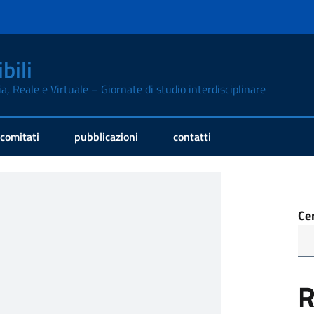
bili
ia, Reale e Virtuale – Giornate di studio interdisciplinare
comitati
pubblicazioni
contatti
Ce
R